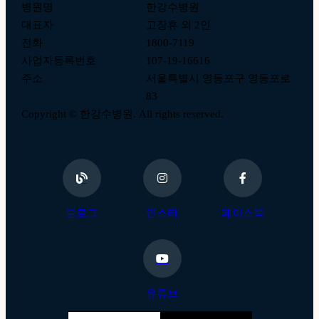
병원명
한강수병원
대표자
고장휴 외 2인
전화
1800-7119
사업자등록번호
107-19-16616
주소
서울특별시 영등포구 영등포로
83
Copyright © 한강수병원. All rights reserved.
블로그
인스타
페이스북
유튜브