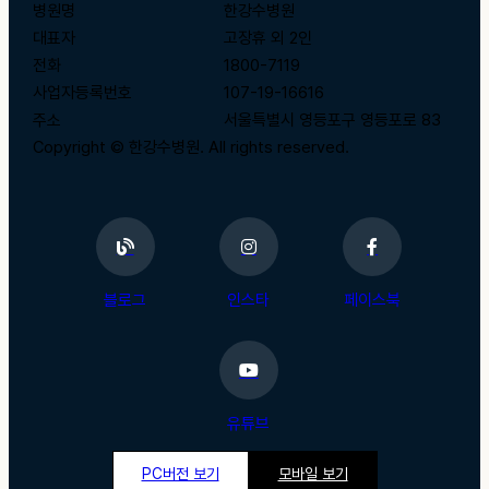
병원명
한강수병원
대표자
고장휴 외 2인
전화
1800-7119
사업자등록번호
107-19-16616
주소
서울특별시 영등포구 영등포로 83
Copyright © 한강수병원. All rights reserved.
블로그
인스타
페이스북
유튜브
PC버전 보기
모바일 보기